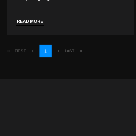
READ MORE
1
FIRST
LAST