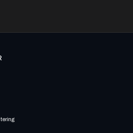
R
g
tering