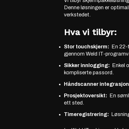
Vi tilbyr skjermpakkeløsning 
Denne løsningen er optimali
verkstedet
.
Hva vi tilbyr:
Stor touchskjerm:
En 22-t
gjennom Weld IT-programv
Sikker innlogging:
Enkel o
kompliserte passord.
Håndscanner integrasjo
Prosjektoversikt:
En sømlø
ett sted.
Timeregistrering:
Løsning