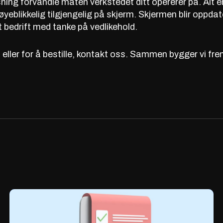
ing forvandle måten verkstedet ditt opererer på. Alt en
 øyeblikkelig tilgjengelig på skjerm. Skjermen blir oppdat
lt bedrift med tanke på vedlikehold.
eller for å bestille,
kontakt oss
. Sammen bygger vi frem