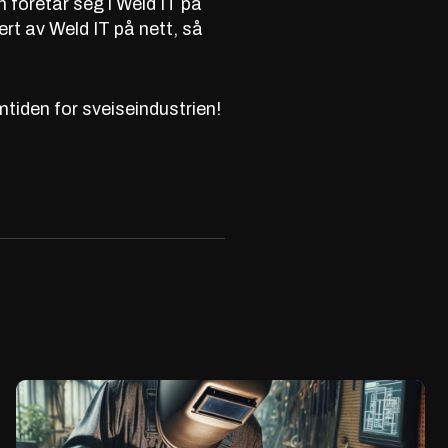
 foretar seg i Weld IT på
ert av Weld IT på nett, så
tiden for sveiseindustrien!