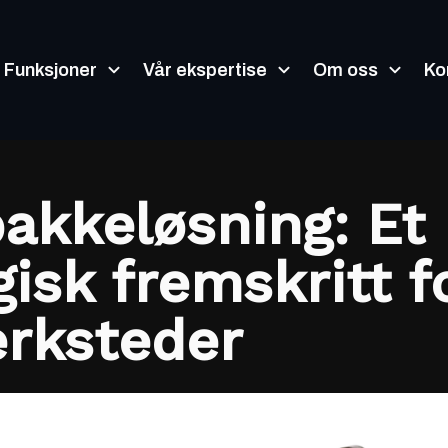
Funksjoner
Vår ekspertise
Om oss
Ko
akkeløsning: Et
isk fremskritt f
erksteder