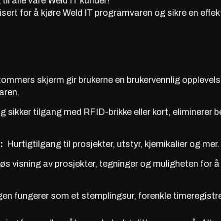
til alle våre Weld IT kunder!
sert for å kjøre
Weld
IT programvaren og
sikre
en effek
ommers skjerm gir brukerne en brukervennlig opplevel
aren.
g sikker tilgang med RFID-brikke eller kort, eliminerer 
n:
Hurtigtilgang til prosjekter, utstyr, kjemikalier og mer.
s visning av prosjekter, tegninger og muligheten for å 
en fungerer som et stemplingsur, forenkle timeregistre