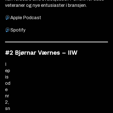
veteraner og nye entusiaster i bransjen.
Apple Podcast
Spotify
#2 Bjørnar Værnes – IIW
I
ep
is
od
e
nr
2,
sn