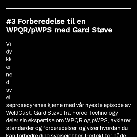
#3 Forberedelse til en
WPQR/pWPS med Gard Støve
Vi
dy
kk
er
ne
d i
sv
ei
seprosedyrenes kjerne med vår nyeste episode av
WeldCast. Gard Støve fra Force Technology
deler sin ekspertise om WPQR og pWPS, avklarer
standarder og forberedelser, og viser hvordan du
kan forbedre dine sveisejobber. Perfekt for både