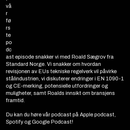
vå
r
fø
rs
te
po
dc
ast episode snakker vi med Roald Sægrov fra
Standard Norge. Vi snakker om hvordan
revisjonen av EUs tekniske regelverk vil påvirke
stålindustrien, vi diskuterer endringer i EN 1090-1
og CE-merking, potensielle utfordringer og
muligheter, samt Roalds innsikt om bransjens
framtid.
Du kan du høre vår podcast på Apple podcast,
Spotify og Google Podcast!