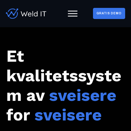
GRATIS DEMO
Et
kvalitetssyste
m av
sveisere
for
sveisere