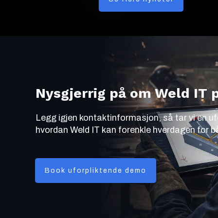
Nysgjerrig på om Weld IT p
Legg igjen kontaktinformasjon, så tar vi en uf
hvordan Weld IT kan forenkle hverdagen for b
Book uforpliktende demo