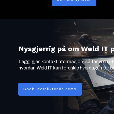
Nysgjerrig på om Weld IT p
Legg igjen kontaktinformasjon, så tar vi en uf
hvordan Weld IT kan forenkle hverdagen for b
Book uforpliktende demo