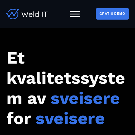
GRATIS DEMO
Et
kvalitetssyste
m av
sveisere
for
sveisere